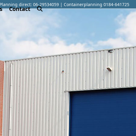
Planning direct: 06-29534059 | Containerplanning 0184-641725
s
Contact