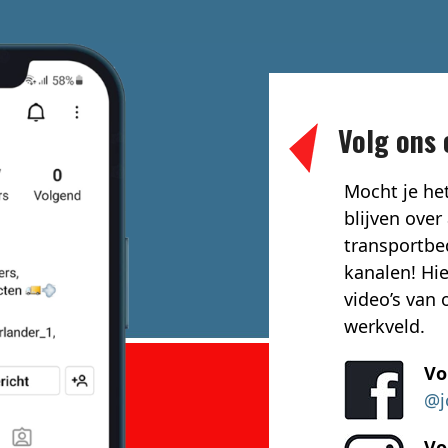
Volg ons 
Mocht je he
blijven over
transportbed
kanalen! Hie
video’s van
werkveld.
Vo
@j
Vo