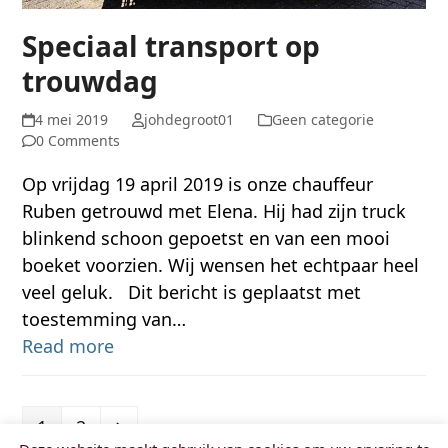
Speciaal transport op
trouwdag
4 mei 2019
johdegroot01
Geen categorie
0 Comments
Op vrijdag 19 april 2019 is onze chauffeur
Ruben getrouwd met Elena. Hij had zijn truck
blinkend schoon gepoetst en van een mooi
boeket voorzien. Wij wensen het echtpaar heel
veel geluk. Dit bericht is geplaatst met
toestemming van…
Read more
Page
Page
Next
1
2