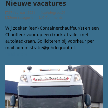
Nieuwe vacatures
27 februari 2021
johdegroot01
Geen categorie
0 Comments
Wij zoeken (een) Containerchauffeur(s) en een
Chauffeur voor op een truck / trailer met
autolaadkraan. Solliciteren bij voorkeur per
mail administratie@johdegroot.nl.
Read more