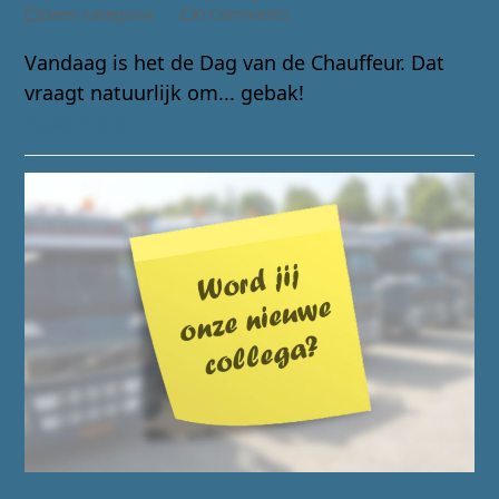
Geen categorie
0 Comments
Vandaag is het de Dag van de Chauffeur. Dat
vraagt natuurlijk om... gebak!
Read more