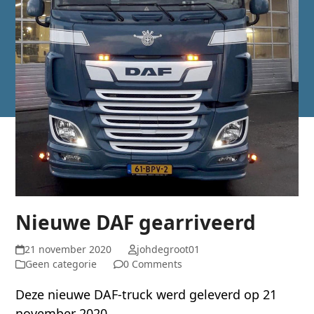
Nieuwe DAF gearriveerd
21 november 2020
johdegroot01
Geen categorie
0 Comments
Deze nieuwe DAF-truck werd geleverd op 21
november 2020.